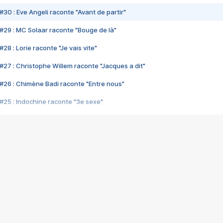
#30 : Eve Angeli raconte "Avant de partir"
#29 : MC Solaar raconte "Bouge de là"
28 : Lorie raconte "Je vais vite"
#27 : Christophe Willem raconte "Jacques a dit"
#26 : Chimène Badi raconte "Entre nous"
#25 : Indochine raconte "3e sexe"
#24 : Zaho raconte "C'est chelou"
#23 : Patrick Bruel raconte "Au café des délices"
#22 : Kyo raconte "Le chemin"
#21 : Nolwenn Leroy raconte "Cassé"
#20 : Patrick Hernandez raconte "Born to be alive"
#19 : Lorie raconte "Près de moi"