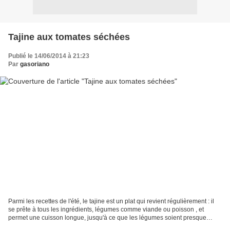
Tajine aux tomates séchées
Publié le 14/06/2014 à 21:23
Par
gasoriano
Parmi les recettes de l'été, le tajine est un plat qui revient régulièrement : il
se prête à tous les ingrédients, légumes comme viande ou poisson , et
permet une cuisson longue, jusqu'à ce que les légumes soient presque
confits, en utilisant très peu...