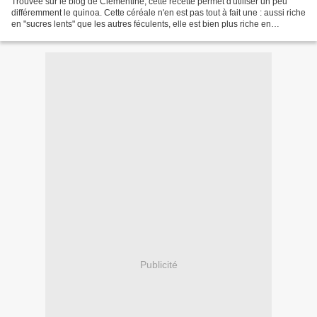
Trouvée sur le blog de Clémentine, cette recette permet d'utiliser un peu
différemment le quinoa. Cette céréale n'en est pas tout à fait une : aussi riche
en "sucres lents" que les autres féculents, elle est bien plus riche en
protéines (16 à 18 %, soit...
Publicité