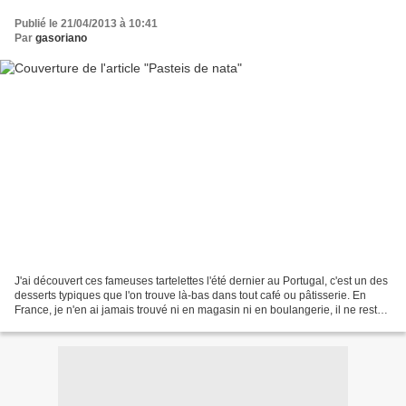
Publié le 21/04/2013 à 10:41
Par
gasoriano
J'ai découvert ces fameuses tartelettes l'été dernier au Portugal, c'est un des
desserts typiques que l'on trouve là-bas dans tout café ou pâtisserie. En
France, je n'en ai jamais trouvé ni en magasin ni en boulangerie, il ne restait
donc plus que la...