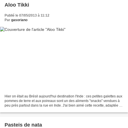
Aloo Tikki
Publié le 07/05/2013 à 11:12
Par
gasoriano
Hier on était au Brésil aujourd'hui destination l'Inde : ces petites galettes aux
pommes de terre et aux poireaux sont un des aliments "snacks" vendues à
peu près partout dans la rue en Inde. J'ai bien aimé cette recette, adaptée du
blog Epices & moi,...
Pasteis de nata