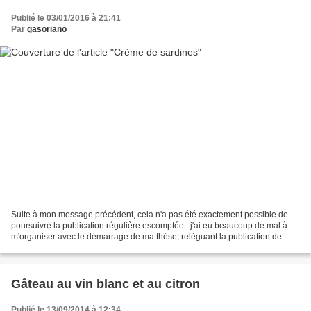
Publié le 03/01/2016 à 21:41
Par
gasoriano
Suite à mon message précédent, cela n'a pas été exactement possible de
poursuivre la publication régulière escomptée : j'ai eu beaucoup de mal à
m'organiser avec le démarrage de ma thèse, reléguant la publication de
nouveaux billets à "on verra ça plus...
Gâteau au vin blanc et au citron
Publié le 13/09/2014 à 12:34