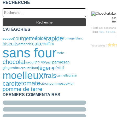
RECHERCHE
Le 
ce 
ne 
Posté par gasoriano 
CATÉGORIES
Tags:
frais
,
biscuits
rapide
courgette
épicé
soupe
fromage blanc
biscuits
cake
muffins
amande
Vous aimez ?
sans four
tarte
chocolat
yaourt
courge
parmesan
pain
léger
apéritif
croustillant
gingembre
moelleux
frais
cannelle
gratin
tomate
carotte
citron
pommes
poivron
pomme de terre
DERNIERS COMMENTAIRES