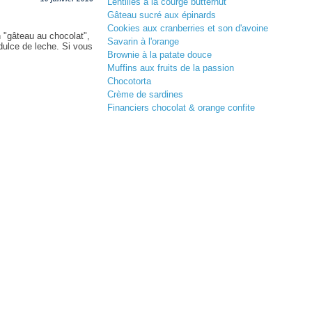
Lentilles à la courge butternut
Gâteau sucré aux épinards
Cookies aux cranberries et son d'avoine
n "gâteau au chocolat",
Savarin à l'orange
dulce de leche. Si vous
Brownie à la patate douce
Muffins aux fruits de la passion
Chocotorta
Crème de sardines
Financiers chocolat & orange confite