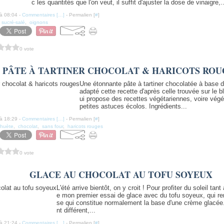
c les quantités que l'on veut, il suffit d'ajuster la dose de vinaigre,..
à 08:04 -
Commentaires [
…
]
- Permalien [
#
]
,
sucré-salé
,
oignons
0 vote
PÂTE À TARTINER CHOCOLAT & HARICOTS ROU
Une étonnante pâte à tartiner chocolatée à base de
adapté cette recette d'après celle trouvée sur le 
ui propose des recettes végétariennes, voire végé
petites astuces écolos. Ingrédients...
à 18:29 -
Commentaires [
…
]
- Permalien [
#
]
ahuète
,
chocolat
,
sans four
,
haricots rouges
0 vote
GLACE AU CHOCOLAT AU TOFU SOYEUX
L'été arrive bientôt, on y croit ! Pour profiter du soleil tan
e mon premier essai de glace avec du tofu soyeux, qui r
se qui constitue normalement la base d'une crème glacée
nt différent,...
à 21:24 -
Commentaires [
…
]
- Permalien [
#
]