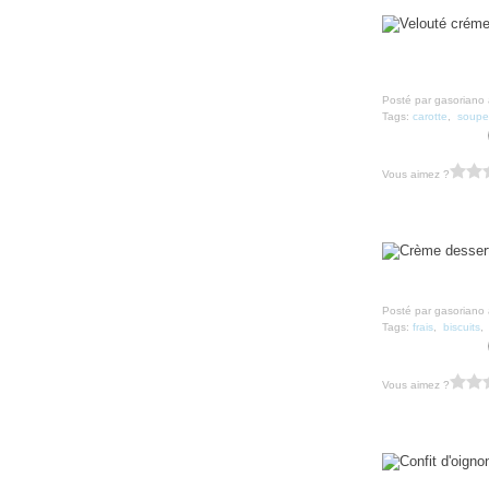
Posté par gasoriano 
Tags:
carotte
,
soupe
Vous aimez ?
Posté par gasoriano 
Tags:
frais
,
biscuits
Vous aimez ?