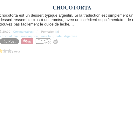
CHOCOTORTA
chocotorta est un dessert typique argentin. Si la traduction est simplement u
dessert ressemble plus à un tiramisu, avec un ingrédient supplémentaire : le 
trouvez pas facilement le dulce de leche,...
à 20:09 -
Commentaires [
…
]
- Permalien [
#
]
,
chocolat
,
lait
,
mascarpone
,
sans four
,
café
,
Argentine
1 vote