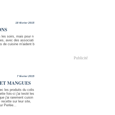
18 février 2015
ONS
 les soirs, mais pour n
ées, avec des associati
ogs de cuisine m'aident b
Publicité
7 février 2015
S ET MANGUES
ec les produits du colis
te fois-ci j'ai testé les
ue j'ai rarement cuisin
recette sur leur site,
ur Perlée...