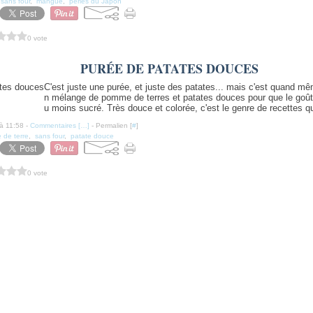
,
sans four
,
mangue
,
perles du Japon
0 vote
PURÉE DE PATATES DOUCES
C'est juste une purée, et juste des patates... mais c'est quand mê
n mélange de pomme de terres et patates douces pour que le goût 
u moins sucré. Très douce et colorée, c'est le genre de recettes qui
à 11:58 -
Commentaires [
…
]
- Permalien [
#
]
de terre
,
sans four
,
patate douce
0 vote