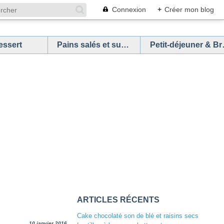
Connexion
+
Créer mon blog
essert
Pains salés et sucrés
Petit
ARTICLES RÉCENTS
Cake chocolaté son de blé et raisins secs
10 janvier 2016