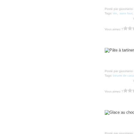
Posté par gasoriano 
Tags:
vin
,
sans four
Vous aimez ?
Posté par gasoriano 
Tags:
beurre de cac
Vous aimez ?
Posté par gasoriano 