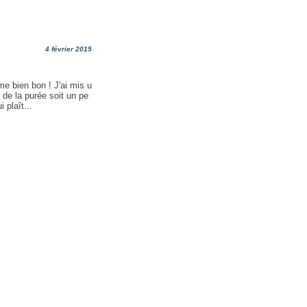
4 février 2015
me bien bon ! J'ai mis u
de la purée soit un pe
 plaît...