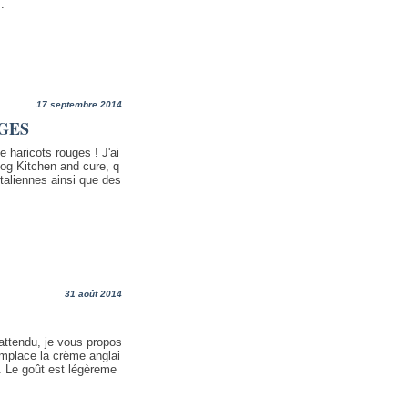
.
17 septembre 2014
GES
 haricots rouges ! J'ai
blog Kitchen and cure, q
taliennes ainsi que des
31 août 2014
t attendu, je vous propos
emplace la crème anglai
. Le goût est légèreme