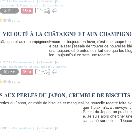
à 21:41 -
Commentaires [
…
]
- Permalien [
#
]
,
sans four
,
St Moret
,
sardine
,
fromage fondu
1 vote
VELOUTÉ À LA CHÂTAIGNE ET AUX CHAMPIGN
Encore et toujours en hiver, c'est une soupe tous
e pas laisser j'essaie de trouver de nouvelles id
ons toujours différentes et il fait dire que les bl
ien : aujourd'hui ce sera une recette...
à 12:59 -
Commentaires [
…
]
- Permalien [
#
]
reau
,
champignons
,
soupe
,
sans four
,
lardons
1 vote
S AUX PERLES DU JAPON, CRUMBLE DE BISCUIT
Une nouvelle recette faite av
que Tipiak m'avait envoyé, cet
Perles du Japon, un produit q
é. Je suis alors chercher une 
j'ai flashé sur celle-ci "Douce
à 09:50 -
Commentaires [
…
]
- Permalien [
#
]