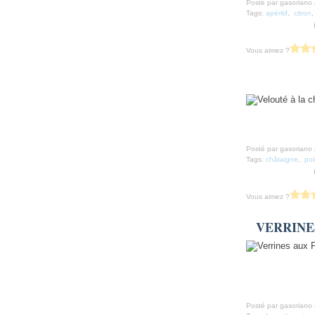
Posté par gasoriano 
Tags:
apéritif
,
citron
Vous aimez ?
Posté par gasoriano 
Tags:
châtaigne
,
poi
Vous aimez ?
VERRINE
Posté par gasoriano 