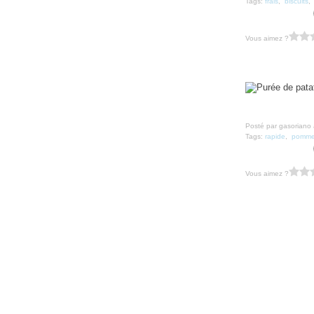
Tags:
frais
,
biscuits
Vous aimez ?
Posté par gasoriano 
Tags:
rapide
,
pomme 
Vous aimez ?