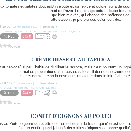
Un velouté épais, épicé et coloré, voilà de quoi
roid de l'hiver. Le mélange patate douce tomat
upe bien relevée, qui change des mélanges de 
ette saison ; je préfère dès qu'on sort de...
à 10:00 -
Commentaires [
…
]
- Permalien [
#
]
,
tomate
,
épicé
,
curry
,
sans four
,
patate douce
,
oignons
0 vote
CRÈME DESSERT AU TAPIOCA
J'ai peu l'habitude d'utiliser le tapioca, mais c'est pourtant un ingr
s mal de préparations, sucrées ou salées. Il donne une crème de
isse et dense, selon la dose que l'on ajoute dans le lait. J'ai tenté
à 08:47 -
Commentaires [
…
]
- Permalien [
#
]
,
chocolat
,
gingembre
,
sans four
,
tapioca
0 vote
CONFIT D'OIGNONS AU PORTO
Le genre de recette que l'on oublie sur le feu et qui n'en est que me
fais un confit quand j'ai un à deux kilos d'oignons de bonne qualité