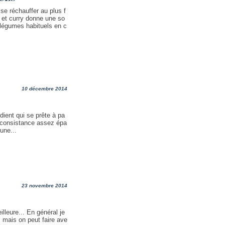
 se réchauffer au plus f
e et curry donne une so
légumes habituels en c
10 décembre 2014
édient qui se prête à pa
 consistance assez épa
 une...
23 novembre 2014
illeure... En général je
, mais on peut faire ave