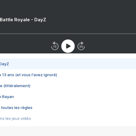
 Battle Royale - DayZ
 DayZ
 a 13 ans (et vous l'avez ignoré)
e (littéralement)
im Rayan
 toutes les règles
s les jeux vidéo
us choquant de Rockstar ? - Le scandale BULLY