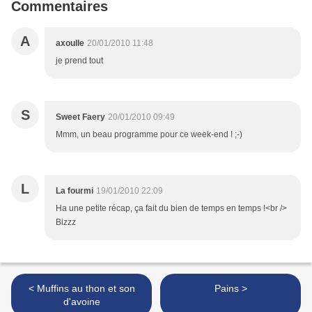
Commentaires
A
axoulle
20/01/2010 11:48
je prend tout
S
Sweet Faery
20/01/2010 09:49
Mmm, un beau programme pour ce week-end ! ;-)
L
La fourmi
19/01/2010 22:09
Ha une petite récap, ça fait du bien de temps en temps !<br />
Bizzz
< Muffins au thon et son
Pains >
d'avoine