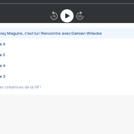
bey Maguire, c'est lui ! Rencontre avec Damien Witecka
e 6
e 5
e 4
e 3
s créatrices de la VF !
e 2
e 1
e Mektoub My Love arrive enfin ! Rencontre avec Shaïn Boumedine et Sal
i : après Toni en famille