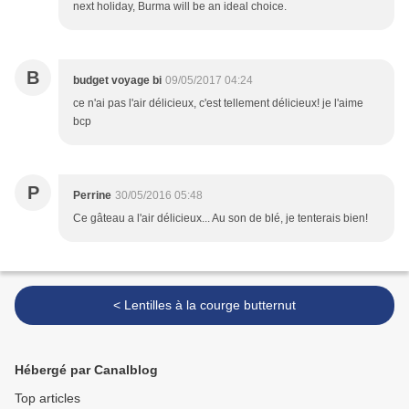
next holiday, Burma will be an ideal choice.
B
budget voyage bi
09/05/2017 04:24
ce n'ai pas l'air délicieux, c'est tellement délicieux! je l'aime
bcp
P
Perrine
30/05/2016 05:48
Ce gâteau a l'air délicieux... Au son de blé, je tenterais bien!
< Lentilles à la courge butternut
Hébergé par Canalblog
Top articles