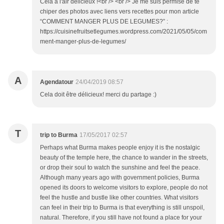
Cela a l'air délicieux !<br /> <br /> Je me suis permise de te
chiper des photos avec liens vers recettes pour mon article
“COMMENT MANGER PLUS DE LEGUMES?” :
https://cuisinefruitsetlegumes.wordpress.com/2021/05/05/com
ment-manger-plus-de-legumes/
A
Agendatour
24/04/2019 08:57
Cela doit être délicieux! merci du partage :)
T
trip to Burma
17/05/2017 02:57
Perhaps what Burma makes people enjoy it is the nostalgic
beauty of the temple here, the chance to wander in the streets,
or drop their soul to watch the sunshine and feel the peace.
Although many years ago with government policies, Burma
opened its doors to welcome visitors to explore, people do not
feel the hustle and bustle like other countries. What visitors
can feel in their trip to Burma is that everything is still unspoil,
natural. Therefore, if you still have not found a place for your