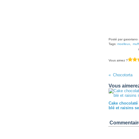
Posté par gasoriano 
Tags:
moelleux
,
muff
Vous aimez ?
Chocotorta
Vous aimerez
Cake chocolaté
blé et raisins s
Commentair