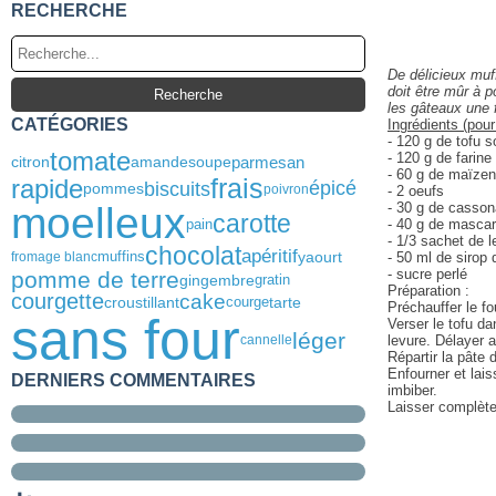
RECHERCHE
De délicieux muf
doit être mûr à p
les gâteaux une f
CATÉGORIES
Ingrédients (pour
- 120 g de tofu 
tomate
- 120 g de farine
parmesan
citron
amande
soupe
- 60 g de maïze
frais
rapide
biscuits
épicé
pommes
poivron
- 2 oeufs
moelleux
- 30 g de casso
carotte
pain
- 40 g de masca
- 1/3 sachet de 
chocolat
apéritif
yaourt
muffins
fromage blanc
- 50 ml de sirop 
- sucre perlé
pomme de terre
gingembre
gratin
Préparation :
courgette
cake
croustillant
courge
tarte
Préchauffer le fo
sans four
Verser le tofu da
léger
cannelle
levure. Délayer 
Répartir la pâte
Enfourner et lai
DERNIERS COMMENTAIRES
imbiber.
Laisser complètem