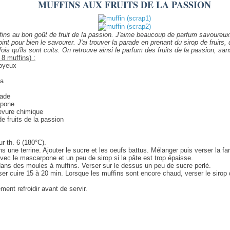
MUFFINS AUX FRUITS DE LA PASSION
fins au bon goût de fruit de la passion. J'aime beaucoup de parfum savoureux 
oint pour bien le savourer. J'ai trouver la parade en prenant du sirop de fruits,
ois qu'ils sont cuits. On retrouve ainsi le parfum des fruits de la passion, sans
 8 muffins) :
soyeux
na
nade
rpone
levure chimique
de fruits de la passion
ur th. 6 (180°C).
ns une terrine. Ajouter le sucre et les oeufs battus. Mélanger puis verser la fa
avec le mascarpone et un peu de sirop si la pâte est trop épaisse.
 dans des moules à muffins. Verser sur le dessus un peu de sucre perlé.
sser cuire 15 à 20 min. Lorsque les muffins sont encore chaud, verser le sirop
ent refroidir avant de servir.