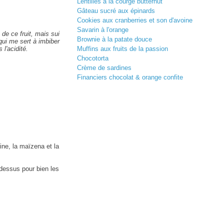
Lentilles à la courge butternut
Gâteau sucré aux épinards
Cookies aux cranberries et son d'avoine
Savarin à l'orange
de ce fruit, mais sui
Brownie à la patate douce
 qui me sert à imbiber
 l'acidité.
Muffins aux fruits de la passion
Chocotorta
Crème de sardines
Financiers chocolat & orange confite
rine, la maïzena et la
 dessus pour bien les