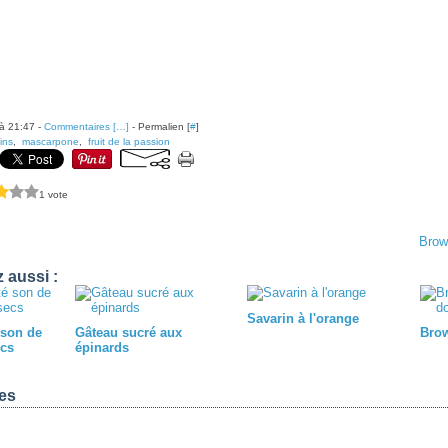
à 21:47 -
Commentaires [
…
]
- Permalien [
#
]
ins
,
mascarpone
,
fruit de la passion
1 vote
Brow
 aussi :
Savarin à l'orange
 son de
Gâteau sucré aux
Brow
ecs
épinards
es