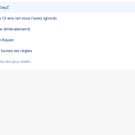
 DayZ
 a 13 ans (et vous l'avez ignoré)
e (littéralement)
im Rayan
 toutes les règles
s les jeux vidéo
us choquant de Rockstar ? - Le scandale BULLY
e plus moche de Steam
du RÊVE tourne au CAUCHEMAR
pendant 8 heures
it… à tort
umiliés par un jeu vidéo