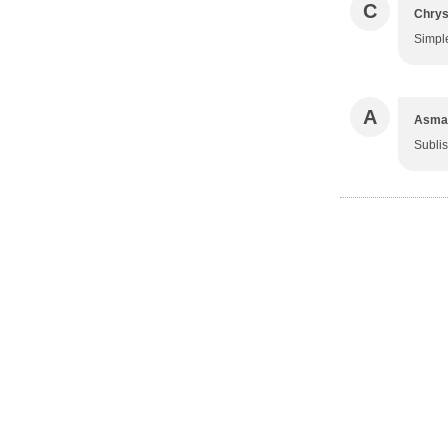
C
Chrys
Simple
A
Asmal
Sublis