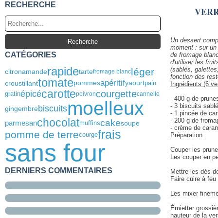
RECHERCHE
VERR
Un dessert compl
moment : sur un 
CATÉGORIES
de fromage blanc
d'utiliser les fr
rapide
(sablés, galettes
léger
tarte
citron
amande
fromage blanc
fonction des rest
tomate
apéritif
yaourt
croustillant
pommes
pain
Ingrédients (6 ve
carotte
courgette
épicé
gratin
poivron
cannelle
- 400 g de prune
moelleux
- 3 biscuits sabl
biscuits
gingembre
- 1 pincée de ca
chocolat
- 200 g de froma
cake
parmesan
muffins
soupe
- crème de caram
frais
pomme de terre
courge
Préparation :
sans four
Couper les prune
Les couper en pe
DERNIERS COMMENTAIRES
Mettre les dés d
Faire cuire à feu
Les mixer finemen
Émietter grossièr
hauteur de la ve