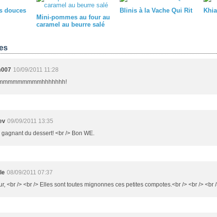
es douces
Blinis à la Vache Qui Rit
Khia
Mini-pommes au four au
caramel au beurre salé
es
007
10/09/2011 11:28
mmmmmmmmmhhhhhhh!
ev
09/09/2011 13:35
o gagnant du dessert! <br /> Bon WE.
le
08/09/2011 07:37
r, <br /> <br /> Elles sont toutes mignonnes ces petites compotes.<br /> <br /> <br /