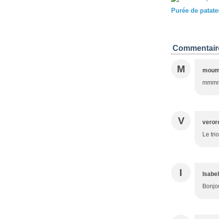
Purée de patat
Commentair
M
moum
mmm
V
veror
Le tri
I
Isabel
Bonjou