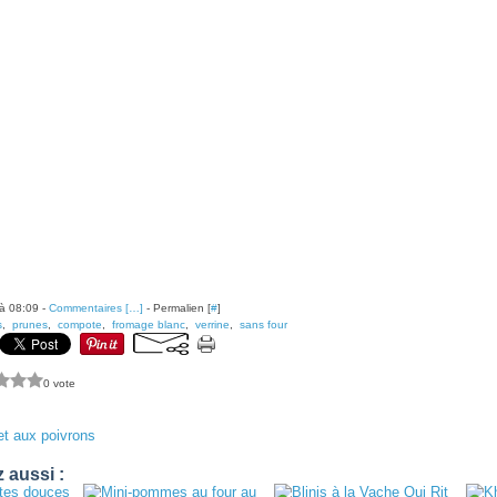
à 08:09 -
Commentaires [
…
]
- Permalien [
#
]
s
,
prunes
,
compote
,
fromage blanc
,
verrine
,
sans four
0 vote
et aux poivrons
 aussi :