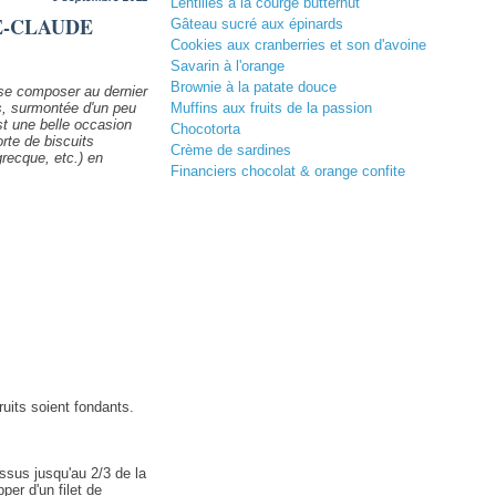
Lentilles à la courge butternut
E-CLAUDE
Gâteau sucré aux épinards
Cookies aux cranberries et son d'avoine
Savarin à l'orange
Brownie à la patate douce
 se composer au dernier
ts, surmontée d'un peu
Muffins aux fruits de la passion
st une belle occasion
Chocotorta
orte de biscuits
Crème de sardines
grecque, etc.) en
Financiers chocolat & orange confite
ruits soient fondants.
ssus jusqu'au 2/3 de la
er d'un filet de