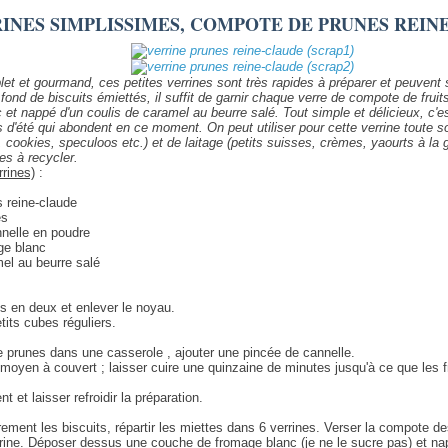
INES SIMPLISSIMES, COMPOTE DE PRUNES REIN
et et gourmand, ces petites verrines sont très rapides à préparer et peuvent
fond de biscuits émiettés, il suffit de garnir chaque verre de compote de frui
 et nappé d'un coulis de caramel au beurre salé. Tout simple et délicieux, c'e
uits d'été qui abondent en ce moment. On peut utiliser pour cette verrine toute s
, cookies, speculoos etc.) et de laitage (petits suisses, crèmes, yaourts à la 
es à recycler.
rrines)
:
s reine-claude
és
nnelle en poudre
ge blanc
el au beurre salé
s en deux et enlever le noyau.
tits cubes réguliers.
e prunes dans une casserole , ajouter une pincée de cannelle.
 moyen à couvert ; laisser cuire une quinzaine de minutes jusqu'à ce que les f
t et laisser refroidir la préparation.
ement les biscuits, répartir les miettes dans 6 verrines. Verser la compote de
rrine. Déposer dessus une couche de fromage blanc (je ne le sucre pas) et napp